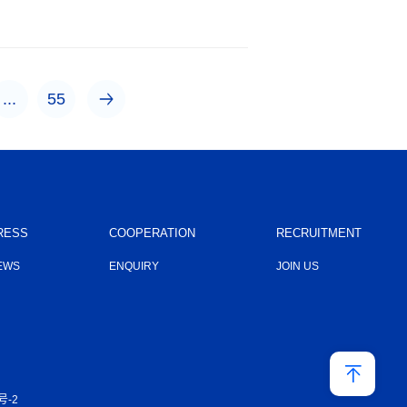
...
55
RESS
COOPERATION
RECRUITMENT
EWS
ENQUIRY
JOIN US
号-2