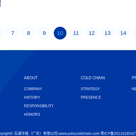
7
8
9
10
11
12
13
14
ABOUT
COLD CHAIN
P
COMPANY
STRATEGY
N
HISTORY
PRESENCE
RESPONSIBILITY
HONORS
pyright© 玉湖冷链（广东）有限公司 www.yuhucoldchain.com
粤ICP备2021018542