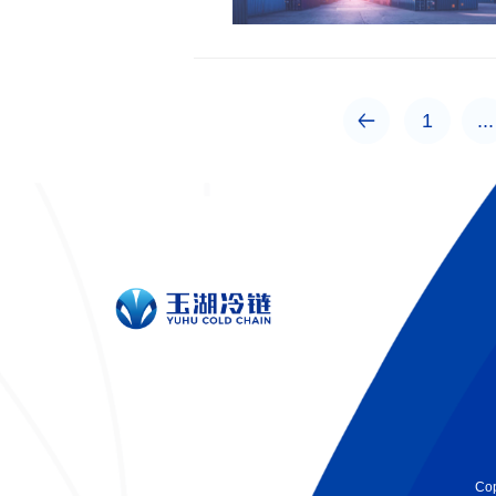
1
...
Co