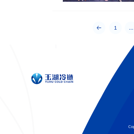
1
...
Co