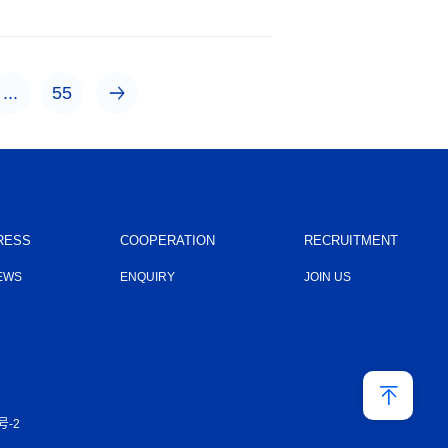
...
55
RESS
COOPERATION
RECRUITMENT
EWS
ENQUIRY
JOIN US
号-2