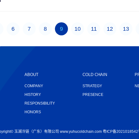
6
7
8
9
10
11
12
13
ABOUT
COLD CHAIN
P
COMPANY
STRATEGY
N
HISTORY
PRESENCE
RESPONSIBILITY
HONORS
pyright© 玉湖冷链（广东）有限公司 www.yuhucoldchain.com
粤ICP备2021018542